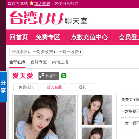
建议将本站
加入收藏
，方便日后找寻
回首页
免费专区
点数充值中心
会员登
业绩排行
一对多收费
一对一收费
全部在線
台妹专区
內地主播
愛天愛
休息中
免費視訊
进入包厢
送礼
免费文字聊
一对多视讯
一对一视讯