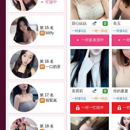
忙線中
甜心妧妧
長玉
第 15 名
一对多5点
一对一20点
一对多6点
Miffy
一对多表演中
一
第 16 名
一口奶茶
美寶莉
你的夏夏
第 17 名
一对多5点
一对一20点
一对多5点
筱緊嵐
一对一忙线中
一
第 18 名