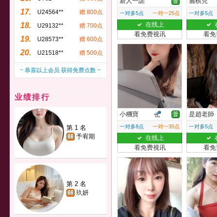
新人一諾
麗棋兒
17.
U24564**
赠 800点
一对多5点
一对一25点
一对多5点
在线上
18.
U29132**
赠 700点
看免费视讯
看免
19.
U28573**
赠 600点
20.
U21518**
赠 500点
~ 恭喜以上会员 获得免费点数 ~
业绩排行
小糰寶
是趙老師
一对多8点
一对一35点
一对多5点
第 1 名
予宥期
在线上
看免费视讯
看免
第 2 名
玖妍