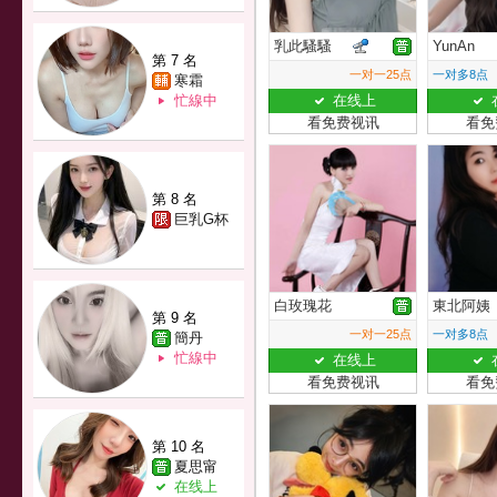
乳此騷騷
YunAn
第 7 名
一对一25点
一对多8点
寒霜
忙線中
在线上
看免费视讯
看免
第 8 名
巨乳G杯
白玫瑰花
東北阿姨
第 9 名
一对一25点
一对多8点
簡丹
忙線中
在线上
看免费视讯
看免
第 10 名
夏思甯
在线上