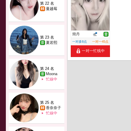
第 22 名
蔓越莓
簡丹
第 23 名
一对多8点
一对一45点
夏若熙
一对一忙线中
第 24 名
Moona
忙線中
第 25 名
香奈奈子
忙線中