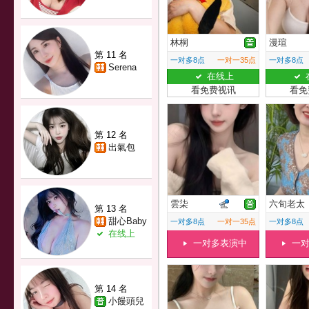
林桐
漫瑄
第 11 名
一对多8点
一对一35点
一对多8点
Serena
在线上
看免费视讯
看免
第 12 名
出氣包
雲柒
六旬老太
第 13 名
甜心Baby
一对多8点
一对一35点
一对多8点
在线上
一对多表演中
一
第 14 名
小饅頭兒