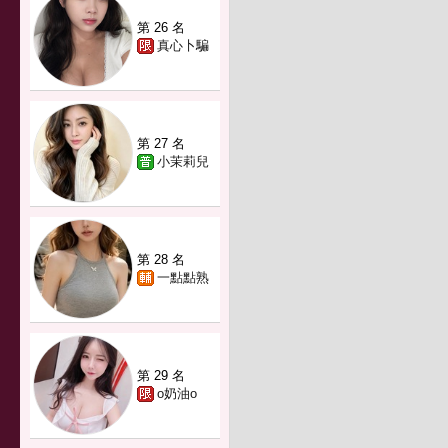
第 26 名
真心卜騙
第 27 名
小茉莉兒
第 28 名
一點點熟
第 29 名
o奶油o