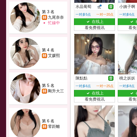
水晶葡萄
小姨子啊
第 3 名
一对多5点
一对一20点
一对多6点
九尾奈奈
在线上
忙線中
看免费视讯
看免
第 4 名
艾媛熙
陳點點
桃之妖妖
第 5 名
一对多6点
一对一25点
一对多8点
剛升大三
在线上
看免费视讯
看免
第 6 名
零距離