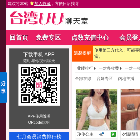
建议将本站
加入收藏
，方便日后找寻
回首页
免费专区
点数充值中心
会员登
使用第三方代充，可能導
溫馨提醒
下载手机 APP
當。
随时与你视讯聊天
业绩排行
一对多收费
一对一
全部在線
台妹专区
內地主播
APP使用說明
QRcode說明
玲伶公主
夕陽晴晴
七月会员消费排行榜