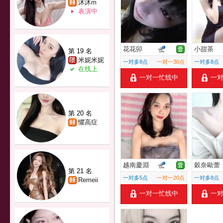
沐沐m
表演中
花花卯
小甜茶
第 19 名
米妮米妮
一对多8点
一对一30点
一对多8点
在线上
一对一忙线中
一
第 20 名
懼高症
越南慶淵
穀奈歐蕾
第 21 名
一对多5点
一对一20点
一对多8点
Remeii
一对一忙线中
一